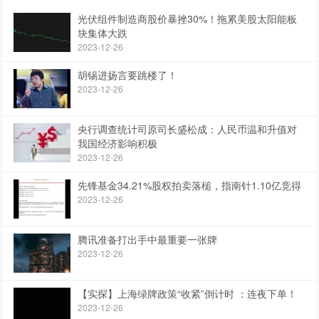
光伏组件制造商股价暴挫30%！拖累美股太阳能板
块集体大跌
2023-12-26
胡锡进扬言要跳楼了！
2023-12-26
央行调查统计司原司长盛松成：人民币温和升值对
我国经济影响积极
2023-12-26
先锋基金34.21%股权拍卖落槌，指南针1.10亿竞得
2023-12-26
腾讯准备打出手中最重要一张牌
2023-12-26
【实探】上海绿牌政策“收紧”倒计时 ：连夜下单！
2023-12-26