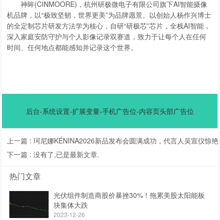
神眸(CINMOORE)，杭州研极微电子有限公司旗下AI智能摄像
机品牌，以“极致坚韧，世界更美”为品牌愿景。以创始人杨作兴博士
的全定制芯片研发方法学为核心，自研“研极芯”芯片，全栈AI智能，
深入家庭安防守护与个人影像记录双赛道，致力于让每个人在任何
时间、任何地点都能感知并记录这个世界。
后台-系统设置-扩展变量-手机广告位-内容页头部广告位
上一篇 :
珂尼娜KÉNINA2026新品发布会圆满成功，代言人吴宣仪惊
下一篇 :
没有了,已是最新文章.
热门文章
光伏组件制造商股价暴挫30%！拖累美股太阳能板
块集体大跌
2023-12-26