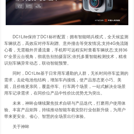
DC1Lite保持了DC1标杆配置：拥有智能哨兵模式，全天候监测
车辆状态，高效应对停车剐蹭、意外撞击等突发情况;支持4G免流随
心看，无需额外开通流量，手机即可远程实时查看车辆状态;支持36
0°全景云台视角，彻底告别拍摄盲区;依托多重智能检测技术，精准
识别车辆异常动态，联动智能预警。
同时，DC1Lite基于日常用车通勤的人群，无长时间停车监测的
需求，去处电池包结构，增加车内接线，使产品形态更小巧、美
观，且价格更亲民，覆盖停车、行车两个场景，一站式解决全场景
用车记录需求，在同价位产品中性价比优势尤为突出。
未来，神眸会继续聚焦技术自研与产品迭代，打磨用户使用体
验、丰富产品矩阵，持续推动智能车载安防行业创新升级，为用户
带来更安全、省心、智慧的全场景出行体验。
关于神眸