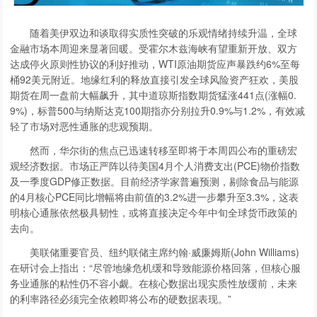
随着美伊双边和谈取得实质性突破的乐观情绪持续升温，全球
金融市场本周迎来显著回暖。受霍尔木兹海峡有望重新开放、双方
达成停火原则性协议的利好推动，WTI原油期货应声暴跌约6%至每
桶92美元附近。地缘红利的释放直接引发全球风险资产狂欢，美股
期货在周一盘前大幅飙升，其中道琼斯指数期货猛涨441点(涨幅0.
9%)，标普500与纳斯达克100期指亦分别拉升0.9%与1.2%，有效减
轻了市场对恶性通胀的悲观预期。
然而，华尔街的焦点已迅速转移至即将于本周四公布的重磅宏
观经济数据。市场正严阵以待美国4月个人消费支出(PCE)物价指数
及一季度GDP修正数据。目前经济学家普遍预测，剔除食品与能源
的4月核心PCE同比增幅将由前值的3.2%进一步攀升至3.3%，这表
明核心通胀依然极具韧性，或将直接决定今年中旬全球货币政策的
去向。
美联储重要官员、纽约联储主席约翰·威廉姆斯(John Williams)
在研讨会上指出：“尽管地缘危机缓和导致能源价格回落，但核心服
务业通胀的粘性仍不容小觑。在核心数据出现实质性放缓前，未来
的利率路径必须完全依赖即将公布的硬数据表现。”