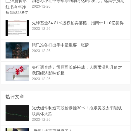
消息称小红书今年净利润将达5亿美元，远高于预期
2023-12-26
先锋基金34.21%股权拍卖落槌，指南针1.10亿竞得
2023-12-26
腾讯准备打出手中最重要一张牌
2023-12-26
央行调查统计司原司长盛松成：人民币温和升值对
我国经济影响积极
2023-12-26
热评文章
光伏组件制造商股价暴挫30%！拖累美股太阳能板
块集体大跌
2023-12-26
胡锡进扬言要跳楼了！