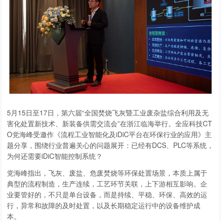
5月15日至17日，第六届“全国焚烧飞灰暨工业废杂盐综合利用及无
害化处置新技术、新装备供需交流会”在浙江临海举行。全应科技CT
O党海峰受邀作《流程工业智能化及iDiC平台在环保行业的应用》主
题分享，围绕行业普遍关心的问题展开：已经有DCS、PLC等系统，
为何还需要iDiC智能控制系统？
党海峰指出，飞灰、废盐、危废焚烧等环保处置场景，本质上属于
典型的流程制造，生产连续，工艺环节关联，上下游相互影响。企
业要管好的，不只是单台设备，而是持续、平稳、环保、高效的运
行，异常和故障的及时处置，以及长期稳定运行中的设备维护成
本。