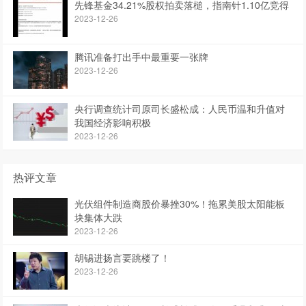
先锋基金34.21%股权拍卖落槌，指南针1.10亿竞得
2023-12-26
腾讯准备打出手中最重要一张牌
2023-12-26
央行调查统计司原司长盛松成：人民币温和升值对
我国经济影响积极
2023-12-26
热评文章
光伏组件制造商股价暴挫30%！拖累美股太阳能板
块集体大跌
2023-12-26
胡锡进扬言要跳楼了！
2023-12-26