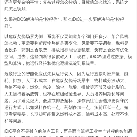
还有更复杂的事情：复杂过程怎么控稳，目标值怎么找准，系统之
间怎么调顺。
如果说DCS解决的是“控得住”，那么iDiC进一步要解决的是“控得
好“。
以危废焚烧场景为例，系统不仅要知道某个阀门开多少、某台风机
怎么动，更需要判断废物热值是否变化、风量要不要调整、燃料是
否投多、药剂是否浪费、排放指标能否更稳定、负荷是否还有优化
空间。过去，这些判断很多依赖人工；现在，iDiC希望通过数据、模
型和算法，把运行经验和优化逻辑沉淀到系统里。
危废行业的智能化应优先从运行切入，因为运行直接对应产量、能
耗、排放、人工和成本。在危废焚烧等场景中，物料成分波动大、
热值不稳定，燃烧、急冷、除尘、脱酸、排放等环节又彼此影响。
人工运行容易疲劳，也存在班组经验差异、人员培养周期长等问
题。为了避免熄火、低温或排放超标，操作员往往会选择更保守的
运行方式，比如燃料多给一点、药剂多加一点、负荷压低一点。短
期看更稳妥，长期却可能带来燃料成本高、辅料成本高、处理不饱
和等问题。
iDiC平台不是孤立的单点工具，而是面向流程工业生产过程的智能调