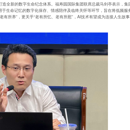
打造全新的数字生命纪念体系。福寿园国际集团联席总裁马剑亭表示，集
应用于生命记忆的数字化保存、情感陪伴及临终关怀等环节，旨在将低频服
老有所养”，更关乎“老有所忆、老有所慰”，AI技术有望成为连接人生故