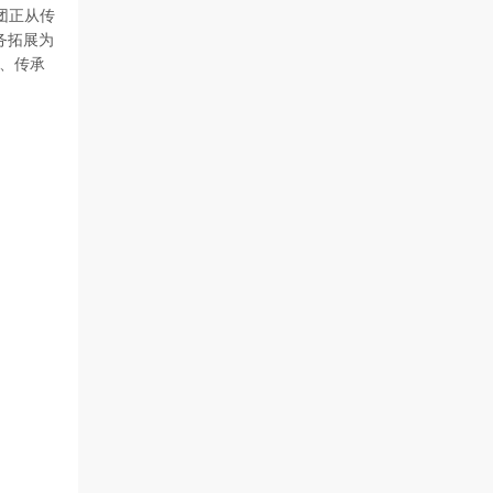
团正从传
务拓展为
事、传承