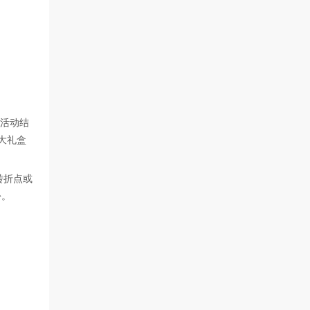
。活动结
大礼盒
转折点或
份。