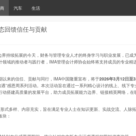
商
汽车
生活
生态回馈信任与贡献
业边界持续拓展的今天，财务与管理专业人才的终身学习与职业发展，已成
计领域的推动者与践行者，IMA管理会计师协会始终将支持成员的专业精
期以来的信任、贡献与同行，IMA中国隆重宣布，将于
2026
年3
月12
日至3
“知遇”感恩周系列活动。本次活动旨在通过一系列精心设计的线上、线下专
行动搭建高质量的发展平台，助力成员拓展能力边界、链接精英网络，在
活动形式多样、内容充实，旨在满足专业人士在知识更新、实战交流、人脉
板块：