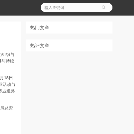
热门文章
热评文章
为组织与
进与持续
月18
日
业活动与
职业道路
拓展及资