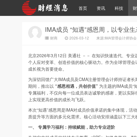
首页
资讯
科技
财
IMA成员 “知遇”感恩周，以专业
财商
2026-03-12
来源:IMA管理会计师协会
北京
2026年3月12日
美通社 －－ 在知识快速迭代、专
个人应对变革、创造价值的核心驱动力。作为全球管理会
成长视为首要使命。
为深切回馈广大IMA成员及CMA注册管理会计师持证者长
期间，推出以
“
感恩相遇，共创价值”
为主题的IMA成员
专属福利，不仅向每一位成员表达诚挚的感谢，更以实际
上实现更高价值的成长与飞跃。
本次“知遇”感恩周是IMA对成员价值承诺的集中体现，
质提升等方面的多元化需求。核心活动安排涵盖以下三大
一、
专属学习福利：持续赋能，助力专业进阶