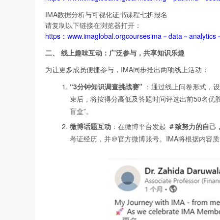
IMA数据分析与可视化证书课程七折报名
请复制以下链接在浏览器打开：
https：www.imaglobal.orgcoursesima－data－analytics－
二、
线上趣味互动：广泛参与，共享知识乐趣
为让更多成员便捷参与，IMA同步推出两项线上活动：
“3
分钟知识调查挑战赛”
：通过线上问卷形式，设
束后，将按得分高低及答题时间评选出前50名优胜
盲盒”。
微博话题互动
：在微博平台发起
＃
致努力的自己，
考证经历，并＠官方微博账号。IMA将根据内容质量