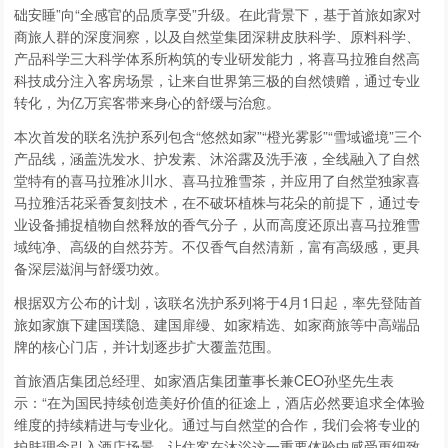
础安睡”向“全感官的品质享受”升级。在此背景下，基于首旅如家对
商旅人群的深度洞察，以及自然堂集团深耕皮肤科学、原料科学、
产品科学三大科学体系所构筑的专业研发能力，将喜马拉雅自然高
科技成分注入客房场景，让来自世界第三极的自然馈赠，通过专业
转化，为亿万宾客带来身心的舒缓与治愈。
本次首发的联名洗护系列包含“悠然如家”“橙光雾影”“雪域谧境”三个
产品线，涵盖洗发水、护发素、沐浴露及洗手液，全线融入了自然
堂特有的喜马拉雅冰川水、喜马拉雅雪茶，并应用了自然堂独家喜
马拉雅活花采香复刻技术，在不破坏植株与花朵的前提下，通过专
业设备捕捉植物自然释放的香气分子，从而高度还原出喜马拉雅雪
域纯净、高级的自然芬芳。不仅香气自然清新，富有高级感，更具
备深层滋润与舒缓功效。
根据双方公布的计划，该联名洗护系列将于4月1日起，率先登陆首
旅如家旗下建国璞隐、建国扉缦、如家精选、如家商旅等中高端品
牌的核心门店，并计划逐步扩大覆盖范围。
首旅酒店集团总经理、如家酒店集团董事长兼CEO孙坚先生表
示：“在为国民持续创造美好价值的征途上，酒店必然要追求全体验
维度的持续精进与专业化。通过与自然堂的合作，我们会将专业的
护肤理念引入酒店场景，让住客在沐浴这一重要体验中感受更细致