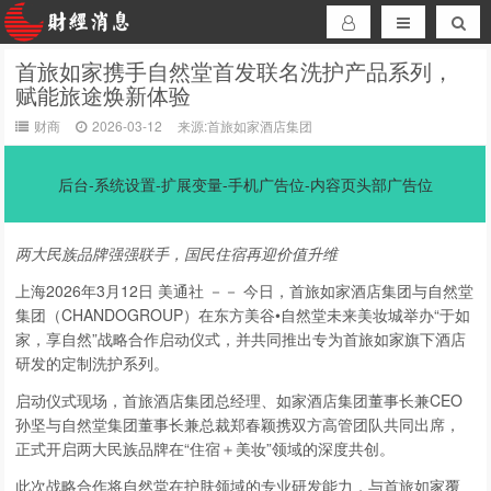
首旅如家携手自然堂首发联名洗护产品系列，
赋能旅途焕新体验
财商
2026-03-12
来源:首旅如家酒店集团
后台-系统设置-扩展变量-手机广告位-内容页头部广告位
两大民族品牌强强联手，国民住宿再迎价值升维
上海
2026年3月12日
美通社 －－ 今日，首旅如家酒店集团与自然堂
集团（CHANDOGROUP）在东方美谷•自然堂未来美妆城举办“于如
家，享自然”战略合作启动仪式，并共同推出专为首旅如家旗下酒店
研发的定制洗护系列。
启动仪式现场，首旅酒店集团总经理、如家酒店集团董事长兼CEO
孙坚与自然堂集团董事长兼总裁郑春颖携双方高管团队共同出席，
正式开启两大民族品牌在“住宿＋美妆”领域的深度共创。
此次战略合作将自然堂在护肤领域的专业研发能力，与首旅如家覆