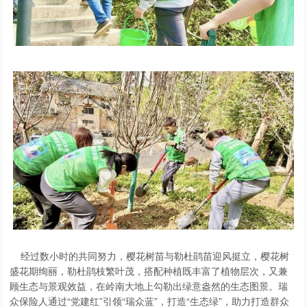
经过数小时的共同努力，樱花树苗与勒杜鹃苗迎风挺立，樱花树
盛花期绚丽，勒杜鹃枝繁叶茂，搭配种植既丰富了植物层次，又兼
顾生态与景观效益，在岭南大地上勾勒出绿意盎然的生态图景。瑞
众保险人通过“党建红”引领“瑞众蓝”，打造“生态绿”，助力打造群众