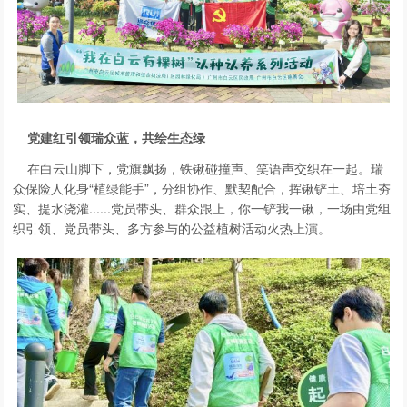
党建红引领瑞众蓝，共绘生态绿
在白云山脚下，党旗飘扬，铁锹碰撞声、笑语声交织在一起。瑞
众保险人化身“植绿能手”，分组协作、默契配合，挥锹铲土、培土夯
实、提水浇灌......党员带头、群众跟上，你一铲我一锹，一场由党组
织引领、党员带头、多方参与的公益植树活动火热上演。