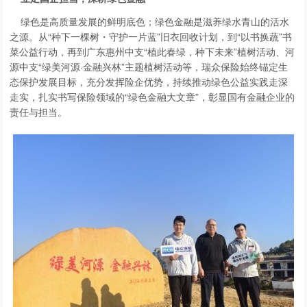
绿色是高质量发展的鲜明底色；绿色金融是滋养绿水青山的活水
之源。从“种下一棵树・守护一片蓝”旧衣回收计划，到“以书换蔬”书
菜公益行动，再到广东惠州中支“植此春绿，种下未来”植树活动、河
源中支“绿美河源·金融兴林”主题植树活动等，瑞众保险始终锚定生
态保护发展目标，充分发挥险企优势，持续推动绿色公益实践走深
走实，扎实书写保险领域的“绿色金融大文章”，彰显国有金融企业的
责任与担当。