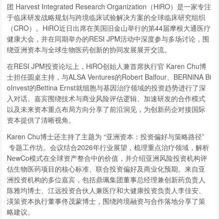
团 Harvest Integrated Research Organization（HiRO）是一家专注
于临床研发战略规划与跨境临床试验解决方案的全球临床研究组织
（CRO）。HiRO近日出席在美国旧金山举行的第44届摩根大通医疗
健康大会，并在同期举办的RESI JPM活动中深度参与多场讨论，围
绕亚洲资本与全球生物医药创新的协同发展展开交流。
在RESI JPM投资论坛上，HiRO创始人兼首席执行官 Karen Chu博
士担任圆桌主持，与ALSA Ventures的Robert Balfour、BERNINA Bi
oInvest的Bettina Ernst就细胞与基因治疗领域的投资趋势进行了深
入对话。嘉宾围绕技术与商业风险评估逻辑、加速研发的合作模式
以及未来资本重点布局方向分享了前沿洞见，为创新药企对接国际
资本提供了清晰视角。
Karen Chu博士还主持了主题为 “亚洲资本：投资偏好与策略路径”
专题工作坊。会议结合2026年行业展望，梳理重点治疗领域，解析
NewCo模式在全球资产整合中的价值，并介绍亚洲风险投资机构评
估生物医药项目的核心标准、联合投资偏好及商业化预期。来自亚
洲投资机构的多位嘉宾，包括
鼎珮集团董事总经理兼创新药负责人
陈雅均
博士、江远投资合伙人兼医疗和大健康投资负责人李佳安、
渶策资本执行董事佟茂蒙博士，围绕跨境融资与合作落地分享了策
略建议。