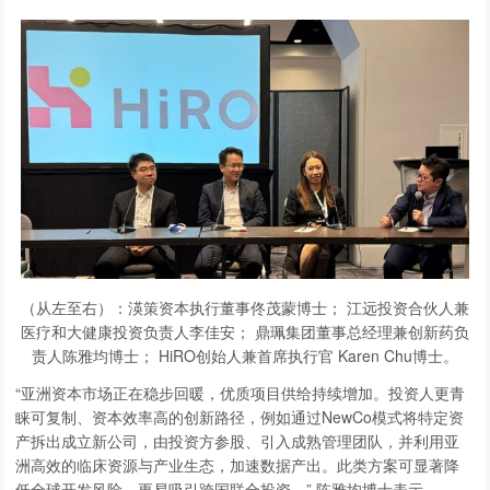
（从左至右）：渶策资本执行董事佟茂蒙博士； 江远投资合伙人兼
医疗和大健康投资负责人李佳安； 鼎珮集团董事总经理兼创新药负
责人陈雅均博士； HiRO创始人兼首席执行官 Karen Chu博士。
“亚洲资本市场正在稳步回暖，优质项目供给持续增加。投资人更青
睐可复制、资本效率高的创新路径，例如通过NewCo模式将特定资
产拆出成立新公司，由投资方参股、引入成熟管理团队，并利用亚
洲高效的临床资源与产业生态，加速数据产出。此类方案可显著降
低全球开发风险，更易吸引跨国联合投资。” 陈雅均博士表示。